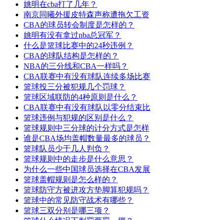
姚明在cba打了几年？
南京同曦外援皮特森声称遭拖欠工资
CBA的球员转会制度是怎样的？
姚明有没有拿过nba总冠军？
什么是篮球比赛中的24秒违例？
CBA的球队结构是怎样的？
NBA的三分线和CBA一样吗？
CBA联赛中有没有球队连续多场比赛
篮球投三分被犯规几个罚球？
篮球区域联防的4种原则是什么？
CBA联赛中有没有球队以零分结束比
篮球违例与犯规的区别是什么？
篮球规则中三分球的计分方式是怎样
谁是CBA场均盖帽数量最多的球员？
篮球队员少于几人判负？
篮球规则中的走步是什么意思？
为什么一些中国球员选择在CBA发展
篮球盖帽规则是怎么样的？
篮球防守方被进攻方垫脚算犯规吗？
篮球中的常见防守战术有哪些？
篮球三双分别是哪三项？