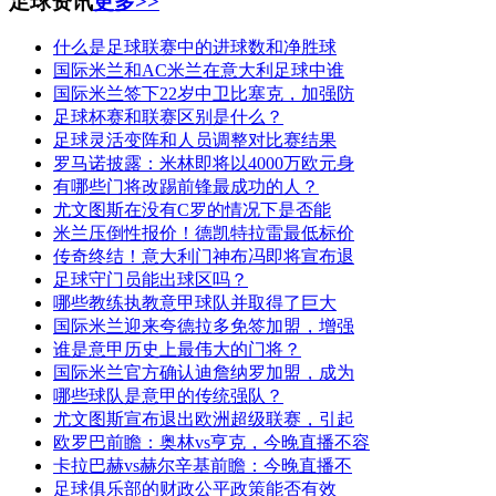
足球资讯
更多>>
什么是足球联赛中的进球数和净胜球
国际米兰和AC米兰在意大利足球中谁
国际米兰签下22岁中卫比塞克，加强防
足球杯赛和联赛区别是什么？
足球灵活变阵和人员调整对比赛结果
罗马诺披露：米林即将以4000万欧元身
有哪些门将改踢前锋最成功的人？
尤文图斯在没有C罗的情况下是否能
米兰压倒性报价！德凯特拉雷最低标价
传奇终结！意大利门神布冯即将宣布退
足球守门员能出球区吗？
哪些教练执教意甲球队并取得了巨大
国际米兰迎来夸德拉多免签加盟，增强
谁是意甲历史上最伟大的门将？
国际米兰官方确认迪詹纳罗加盟，成为
哪些球队是意甲的传统强队？
尤文图斯宣布退出欧洲超级联赛，引起
欧罗巴前瞻：奥林vs亨克，今晚直播不容
卡拉巴赫vs赫尔辛基前瞻：今晚直播不
足球俱乐部的财政公平政策能否有效